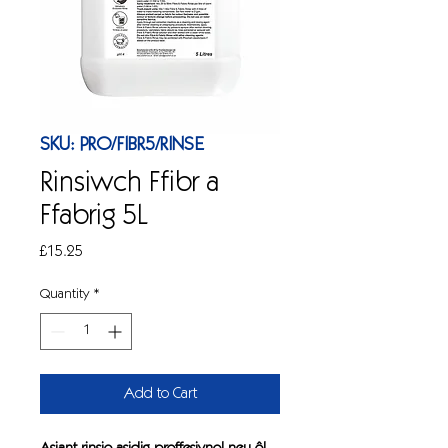
SKU: PRO/FIBR5/RINSE
Rinsiwch Ffibr a
Ffabrig 5L
Price
£15.25
Quantity
*
Add to Cart