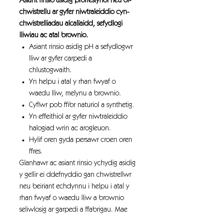
Asiant rinsio asidig proffesiynol neu ôl-
chwistrellu ar gyfer niwtraleiddio cyn-
chwistrelliadau alcalïaidd, sefydlogi
lliwiau ac atal brownio.
Asiant rinsio asidig pH a sefydlogwr
lliw ar gyfer carpedi a
chlustogwaith.
Yn helpu i atal y rhan fwyaf o
waedu lliw, melynu a brownio.
Cyflwr pob ffibr naturiol a synthetig.
Yn effeithiol ar gyfer niwtraleiddio
halogiad wrin ac arogleuon.
Hylif oren gyda persawr croen oren
ffres.
Glanhawr ac asiant rinsio ychydig asidig
y gellir ei ddefnyddio gan chwistrellwr
neu beiriant echdynnu i helpu i atal y
rhan fwyaf o waedu lliw a brownio
seliwlosig ar garpedi a ffabrigau. Mae