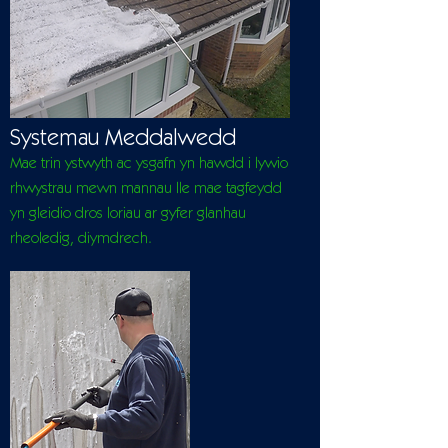
Systemau Meddalwedd
Mae trin ystwyth ac ysgafn yn hawdd i lywio
rhwystrau mewn mannau lle mae tagfeydd
yn gleidio dros loriau ar gyfer glanhau
rheoledig, diymdrech.