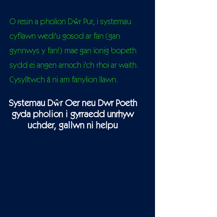
O resin a pholion Dŵr Pur, i systemau
cyflawn wedi'u gosod ar fan (gan
gynnwys y fan!) mae gan ïonig bopeth
sydd ei angen arnoch i'ch rhoi ar waith.
Cysylltwch â ni am fanylion llawn.
Systemau Dŵr Oer neu Dwr Poeth
gyda pholion i gyrraedd unrhyw
uchder, gallwn ni helpu