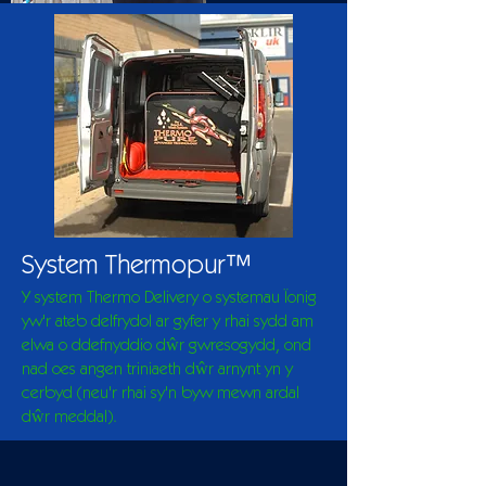
System Thermopur™
Y system Thermo Delivery o systemau Ïonig
yw'r ateb delfrydol ar gyfer y rhai sydd am
elwa o ddefnyddio dŵr gwresogydd, ond
nad oes angen triniaeth dŵr arnynt yn y
cerbyd (neu'r rhai sy'n byw mewn ardal
dŵr meddal).