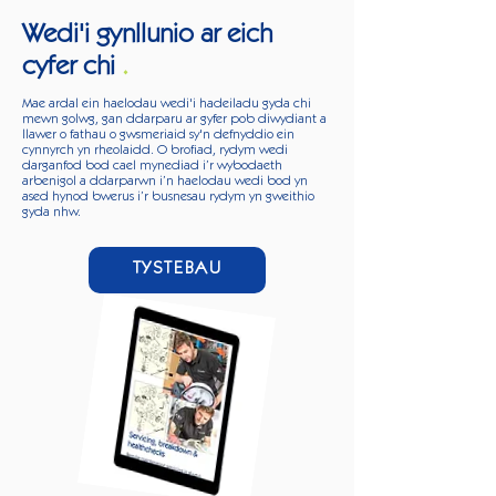
Wedi'i gynllunio ar eich
cyfer chi
.
Mae ardal ein haelodau wedi'i hadeiladu gyda chi
mewn golwg, gan ddarparu ar gyfer pob diwydiant a
llawer o fathau o gwsmeriaid sy'n defnyddio ein
cynnyrch yn rheolaidd. O brofiad, rydym wedi
darganfod bod cael mynediad i’r wybodaeth
arbenigol a ddarparwn i’n haelodau wedi bod yn
ased hynod bwerus i’r busnesau rydym yn gweithio
gyda nhw.
TYSTEBAU