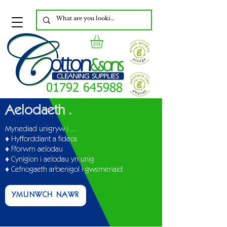
01792 645988
Aelodaeth
.
Mynediad unigryw i ...
♦ Hyfforddiant a fideos
♦ Fforwm aelodau
♦ Cynigion i aelodau yn unig
♦ Cefnogaeth arbenigol i gwsmeriaid
YMUNWCH NAWR