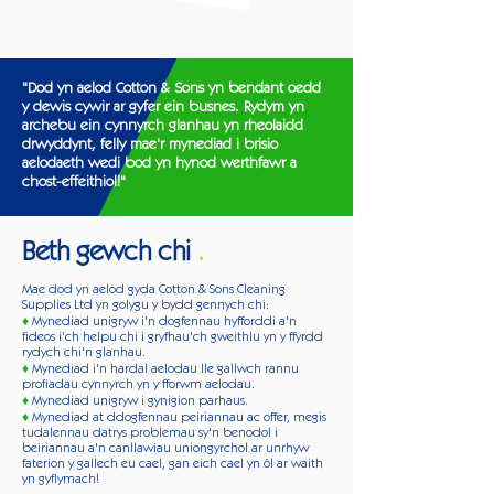
"Dod yn aelod Cotton & Sons yn bendant oedd
y dewis cywir ar gyfer ein busnes. Rydym yn
archebu ein cynnyrch glanhau yn rheolaidd
drwyddynt, felly mae'r mynediad i brisio
aelodaeth wedi bod yn hynod werthfawr a
chost-effeithiol!"
Beth gewch chi
.
Mae dod yn aelod gyda Cotton & Sons Cleaning
Supplies Ltd yn golygu y bydd gennych chi:
♦
Mynediad unigryw i'n dogfennau hyfforddi a'n
fideos i'ch helpu chi i gryfhau'ch
gweithlu yn y ffyrdd
rydych chi'n glanhau.
♦
Mynediad i'n hardal aelodau lle gallwch rannu
profiadau cynnyrch yn y fforwm aelodau.
♦
Mynediad unigryw i gynigion parhaus.
♦
Mynediad at ddogfennau peiriannau ac offer, megis
tudalennau datrys problemau sy'n benodol i
beiriannau
a'n canllawiau uniongyrchol ar unrhyw
faterion y gallech eu cael, gan eich cael yn ôl ar waith
yn gyflymach!