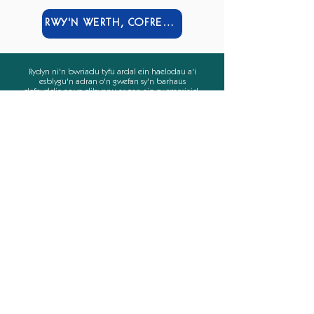
RWY'N WERTH, COFRESTRWCH FI
Rydyn ni'n bwriadu tyfu ardal ein haelodau a'i
esblygu'n adran o'n gwefan sy'n barhaus
defnyddio ac yn dibynnu ar gan ein cwsmeriaid.
Rhwydwaith cefnogi os hoffech chi!
Mae rhestr o Gontractwyr cymeradwy arbennig hefyd
ar y gweill i ledaenu enw gwych pob aelod ymhell
ac yn eang ar draws ein rhwydwaith o gwsmeriaid.
Helpu ein gilydd, helpu ein gilydd - yw ein nod!
Register your interest in joining as a member
now.