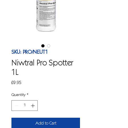
SKU: PRO/NEUT1
Niwtral Pro Spotter
1L
Price
£9.95
Quantity
*
Add to Cart