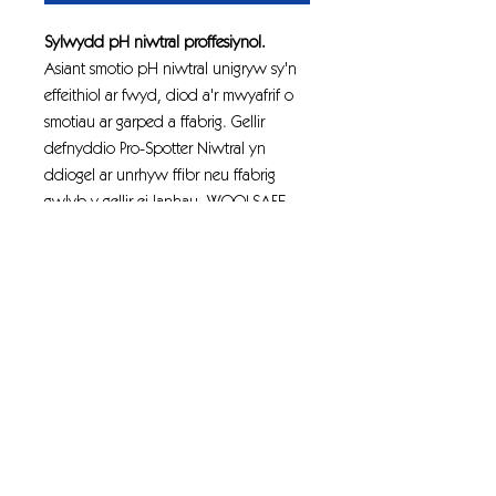
Sylwydd pH niwtral proffesiynol.
Asiant smotio pH niwtral unigryw sy'n
effeithiol ar fwyd, diod a'r mwyafrif o
smotiau ar garped a ffabrig. Gellir
defnyddio Pro-Spotter Niwtral yn
ddiogel ar unrhyw ffibr neu ffabrig
gwlyb y gellir ei lanhau. WOOLSAFE
Cynnyrch cynnal a chadw cymeradwy
ar gyfer carpedi gwlân a rygiau.
Sylwydd pH niwtral parod i'w
ddefnyddio ar gyfer carpedi a
ffabrigau.
Cymeradwywyd WoolSafe.
Hylif clir gydag arogl blodeuog.
Ar gyfer defnydd proffesiynol a
diwydiannol yn unig.
pH: 7.5