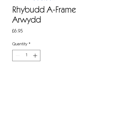
Rhybudd A-Frame
Arwydd
Price
£6.95
Quantity
*
Add to Cart
1 x rhybudd plastig/llawr gwlyb
Arwydd ffrâm A ar gyfer diogelwch
wrth lanhau lloriau. 90cm ( U )