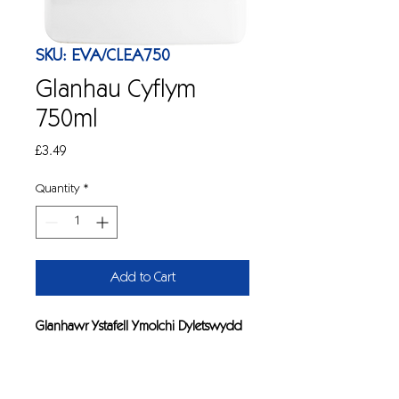
SKU: EVA/CLEA750
Glanhau Cyflym
750ml
Price
£3.49
Quantity
*
Add to Cart
Glanhawr Ystafell Ymolchi Dyletswydd
Trwm
Glanhawr bactericidal ewynnog,
aml-wyneb gyda phersawr tangerin.