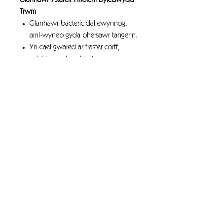
Glanhawr Ystafell Ymolchi Dyletswydd
Trwm
Glanhawr bactericidal ewynnog,
aml-wyneb gyda phersawr tangerin.
Yn cael gwared ar fraster corff,
calchfaen a baeddu trwm.
Yn lladd amrywiaeth o facteria, gan
gynnwys Legionella.
Yn pasio EN 1276 ar y gyfradd
wanhau a argymhellir ac amser
cyswllt
Yn addas ar gyfer porslen, crôm, dur
di-staen, teils ceramig a chwarel.
Wedi'i gymeradwyo ar gyfer lloriau
ALTRO
Tic Gwyrdd; graddfa effaith
amgylcheddol isel
Achos Qty ( Cynghori ) 2x5Ltr