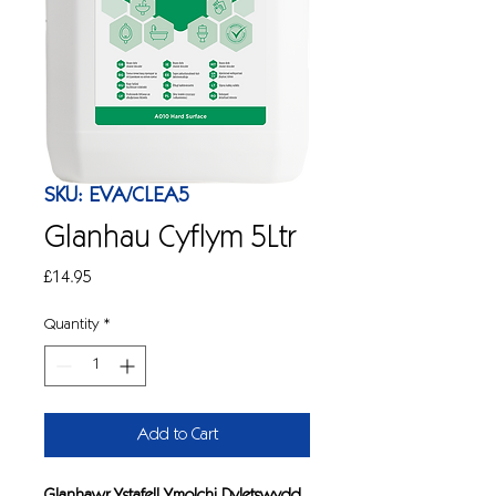
SKU: EVA/CLEA5
Glanhau Cyflym 5Ltr
Price
£14.95
Quantity
*
Add to Cart