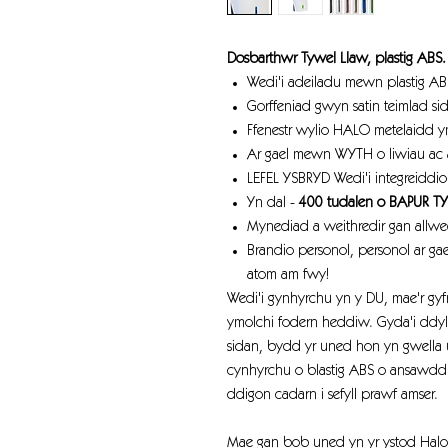
Dosbarthwr Tywel Llaw, plastig ABS.
Wedi'i adeiladu mewn plastig AB
Gorffeniad gwyn satin teimlad si
Ffenestr wylio HALO metelaidd y
Ar gael mewn WYTH o liwiau ac 
LEFEL YSBRYD Wedi'i integreiddio 
Yn dal -
400 tudalen o BAPUR 
Mynediad a weithredir gan all
Brandio personol, personol ar ga
atom am fwy!
Wedi'i gynhyrchu yn y DU, mae'r gyfr
ymolchi fodern heddiw. Gyda'i ddyl
sidan, bydd yr uned hon yn gwella u
cynhyrchu o blastig ABS o ansawdd 
ddigon cadarn i sefyll prawf amser.
Mae gan bob uned yn yr ystod Halo d