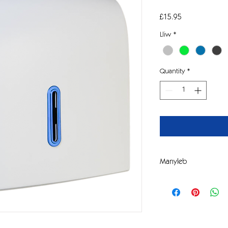
Price
£15.95
Lliw
*
Quantity
*
Manyleb
Uchder
Lled