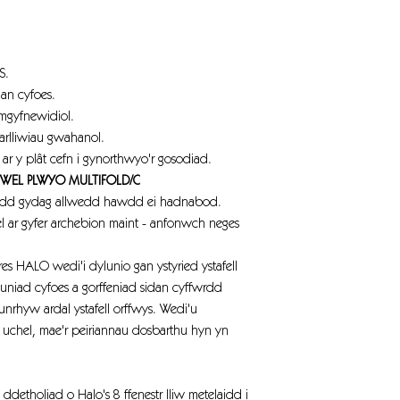
Dyfnder
Gallu
S.
Cloi
dan cyfoes.
mgyfnewidiol.
arlliwiau gwahanol.
ar y plât cefn i gynorthwyo'r gosodiad.
TYWEL PLWYO MULTIFOLD/C
wedd gydag allwedd hawdd ei hadnabod.
el ar gyfer archebion maint - anfonwch neges
es HALO wedi'i dylunio gan ystyried ystafell
uniad cyfoes a gorffeniad sidan cyffwrdd
nrhyw ardal ystafell orffwys. Wedi'u
uchel, mae'r peiriannau dosbarthu hyn yn
detholiad o Halo's 8 ffenestr lliw metelaidd i