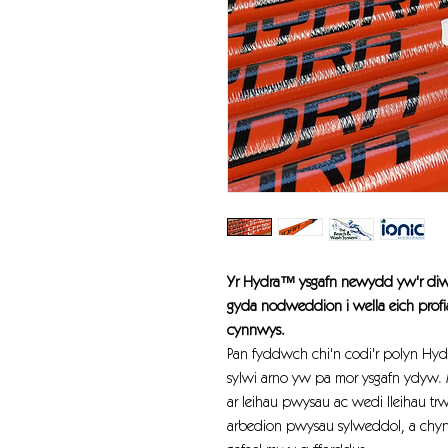
Yr Hydra™ ysgafn newydd yw'r diwe
gyda nodweddion i wella eich profi
cynnwys.
Pan fyddwch chi'n codi'r polyn Hy
sylwi arno yw pa mor ysgafn ydyw.
ar leihau pwysau ac wedi lleihau t
arbedion pwysau sylweddol, a chyn