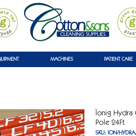
 WYRDD
QUIPMENT
MACHINES
PATIENT CARE
Ïonig Hydra 
Pole 24Ft
SKU: ION/HYDRA