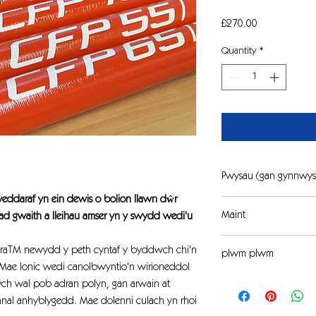
Price
£270.00
Quantity
*
Pwysau (gan gynnwys
ddaraf yn ein dewis o bolion llawn dŵr
1.71Kg
Maint
ad gwaith a lleihau amser yn y swydd wedi'u
Cyrhaeddiad 24 troed
draTM newydd y peth cyntaf y byddwch chi'n
plwm plwm
 Mae Ionic wedi canolbwyntio'n wirioneddol
Angen plwm plu 10M ar
rwch wal pob adran polyn, gan arwain at
polyn.
nal anhyblygedd. Mae dolenni culach yn rhoi