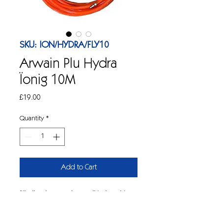
SKU: ION/HYDRA/FLY10
Arwain Plu Hydra
Ïonig 10M
Price
£19.00
Quantity
*
Add to Cart
Pibell polyn ar gyfer cysylltiad gwthio-
ffit rhyddhau cyflym Hydra.
Yr hyd plwm lleiaf sydd ei angen ar