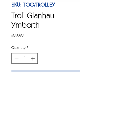
SKU: TOO/TROLLEY
Troli Glanhau
Ymborth
Price
£99.99
Quantity
*
Add to Cart
Troli porthor plastig ar gyfer storio/cludo
offer glanhau.
Mae'r uned hon yn cael ei chludo'n
wastad ac mae angen proir cynulliad
i'w defnyddio.