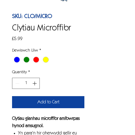
SKU: CLO/MICRO
Clytiau Microffibr
Price
£5.99
Dewiswch Lliw
*
Quantity
*
Add to Cart
Clytiau glanhau microffibr amlbwrpas
hynod amsugnol.
Yn para'n hir oherwydd gellir eu