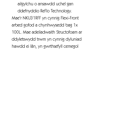
ailgylchu o ansawdd uchel gan
ddefnyddio ReFlo Technology.
Mae'r NKU31RFF yn cynnig Flexi-Front
arbed gofod a chynhwysedd bag 1x
100L. Mae adeiladwaith Structofoam ar
ddyletswydd trwm yn cynnig dyluniad
hawdd ei lân, yn gwrthsefyll cemegol
ac wedi'i adeiladu i bara. Mae gan bob
model gastorau reidio meddal All-Tirrain
(AT), gan gleidio dros garpedi
pentyrrau trwm hyd yn oed wrth gario'r
llwythi trymaf.
Wedi'i beiriannu o blastig wedi'i
ailgylchu o'r ansawdd uchaf, gan
ddefnyddio Technoleg ReFlo sy'n
gynaliadwy yn amgylcheddol, mae'r
NuKeeper Range yn elwa o adeiladu
Structofoam dyletswydd trwm unigryw,
gan ddefnyddio deunydd gradd cyd-