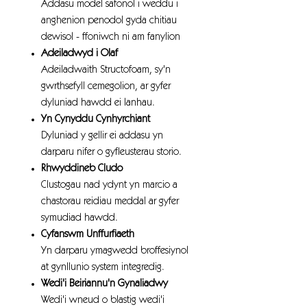
Addasu model safonol i weddu i
anghenion penodol gyda chitiau
dewisol - ffoniwch ni am fanylion
Adeiladwyd i Olaf
Adeiladwaith Structofoam, sy'n
gwrthsefyll cemegolion, ar gyfer
dyluniad hawdd ei lanhau.
Yn Cynyddu Cynhyrchiant
Dyluniad y gellir ei addasu yn
darparu nifer o gyfleusterau storio.
Rhwyddineb Cludo
Clustogau nad ydynt yn marcio a
chastorau reidiau meddal ar gyfer
symudiad hawdd.
Cyfanswm Unffurfiaeth
Yn darparu ymagwedd broffesiynol
at gynllunio system integredig.
Wedi'i Beiriannu'n Gynaliadwy
Wedi'i wneud o blastig wedi'i