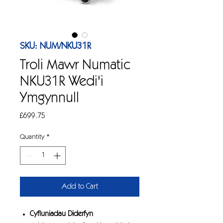
SKU: NUM/NKU31R
Troli Mawr Numatic
NKU31R Wedi'i
Ymgynnull
Price
£699.75
Quantity
*
Add to Cart
Cyfluniadau Diderfyn