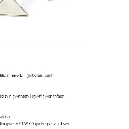
Lifft dŵr / llif aer
Cynulliad pibell
Wand carped
Adeiladu tanc
Olwynion
ffitio'n hawdd i gerbydau bach
Castors blaen
Cebl pŵer
d sy'n gwrthsefyll sgwff gwenithfaen
Pwysau
wisol)
Dimensiynau
im gwerth £168.00 gyda'r peiriant hwn