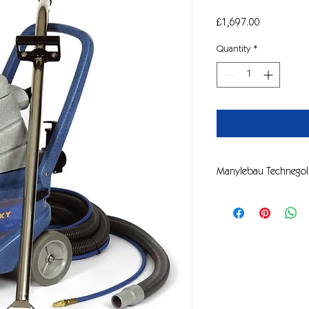
Price
£1,697.00
Quantity
*
Manylebau Technegol
Tanc ateb
Tanc adfer
Pwysau datrysiad
Modur gwactod