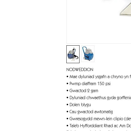
NODWEDDION
• Mae dyluniad ysgafn a chryno yn 
• Pwmp diaffram 150 psi
• Gwactod 2 gam
• Dyluniad chwaethus gyda gorffenia
• Dolen blygu
• Cau gwactod awtomatig
• Gwresogydd mewn-lein clipio (de
• Taleb Hyfforddiant Rhad ac Am Dd