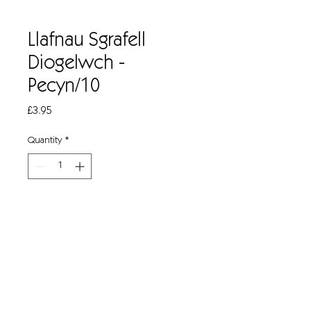
Llafnau Sgrafell
Diogelwch -
Pecyn/10
Price
£3.95
Quantity
*
Add to Cart
Llafnau crafwr diogelwch 4cm i ffitio'r
crafwr diogelwch.
Pecyn/10.