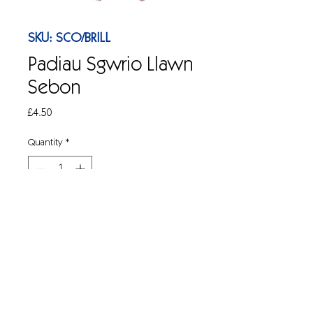
SKU: SCO/BRILL
Padiau Sgwrio Llawn
Sebon
Price
£4.50
Quantity
*
Add to Cart
Sgwrwyr mân wedi'u llenwi â sebon 
i'w glanhau mewn amgylcheddau 
arlwyo. Pecyn o 10