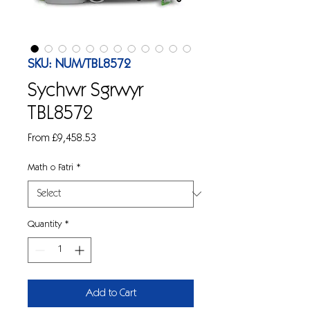
SKU: NUM/TBL8572
Sychwr Sgrwyr
TBL8572
Sale
From
£9,458.53
Price
Math o Fatri
*
Quantity
*
Add to Cart