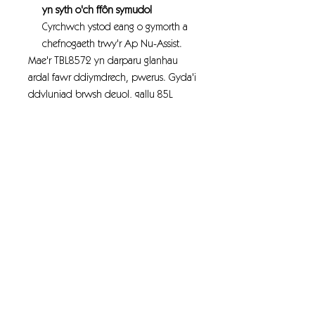
yn syth o'ch ffôn symudol
Cyrchwch ystod eang o gymorth a
chefnogaeth trwy'r Ap Nu-Assist.
Mae'r TBL8572 yn darparu glanhau
ardal fawr ddiymdrech, pwerus. Gyda'i
ddyluniad brwsh deuol, gallu 85L
enfawr a lled glanhau 720mm, bydd
yo yn treulio mwy o amser yn glanhau
a llai o amser yn gwagio ac ail-lenwi.
Mae'n cael ei bweru gan y dechnoleg
ffosffad lithiwm diweddaraf, NX1K.
Mae hyn yn golygu amseroedd rhedeg
hirach, codi tâl cyflymach a glanhau
mwy pwerus.
Mae'r dyluniad brwsh deuol yn
caniatáu mwy o bwysau o'r brwsys i'r
llawr, yn berffaith ar gyfer ardaloedd
sy'n gweld traffig trwm ac sydd angen
glanhau dwfn.