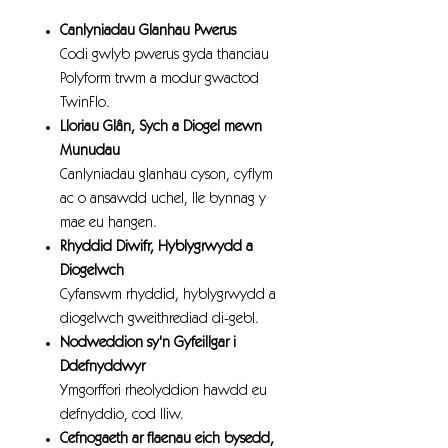
Canlyniadau Glanhau Pwerus
Codi gwlyb pwerus gyda thanciau
Polyform trwm a modur gwactod
TwinFlo.
Lloriau Glân, Sych a Diogel mewn
Munudau
Canlyniadau glanhau cyson, cyflym
ac o ansawdd uchel, lle bynnag y
mae eu hangen.
Rhyddid Diwifr, Hyblygrwydd a
Diogelwch
Cyfanswm rhyddid, hyblygrwydd a
diogelwch gweithrediad di-gebl.
Nodweddion sy'n Gyfeillgar i
Ddefnyddwyr
Ymgorffori rheolyddion hawdd eu
defnyddio, cod lliw.
Cefnogaeth ar flaenau eich bysedd,