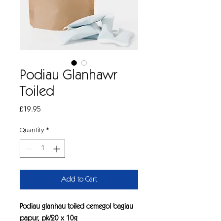
Podiau Glanhawr
Toiled
Price
£19.95
Quantity
*
Add to Cart
Podiau glanhau toiled cemegol bagiau
papur, pk/20 x 10g