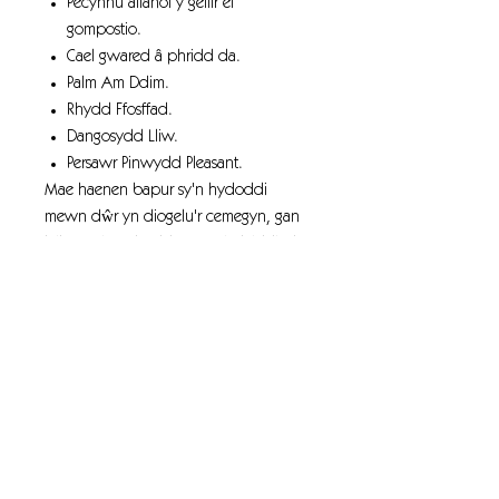
Pecynnu allanol y gellir ei
gompostio.
Cael gwared â phridd da.
Palm Am Ddim.
Rhydd Ffosffad.
Dangosydd Lliw.
Persawr Pinwydd Pleasant.
Mae haenen bapur sy'n hydoddi
mewn dŵr yn diogelu'r cemegyn, gan
leihau'r risg y bydd y fformiwleiddiad
yn dod i gysylltiad â chroen neu lygaid
y gweithiwr.
Mae codennau'n ddogn wedi'i fesur,
felly nid oes unrhyw risg o orddosio
cemegol, a allai gael effaith negyddol ar
yr amgylchedd.
Mae trin â llaw a'r risgiau cysylltiedig yn
cael eu lleihau'n sylweddol wrth symud
y cynnyrch oherwydd diffyg hylifau,