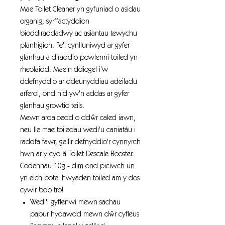
Mae Toilet Cleaner yn gyfuniad o asidau
organig, syrffactyddion
bioddiraddadwy ac asiantau tewychu
planhigion. Fe'i cynlluniwyd ar gyfer
glanhau a diraddio powlenni toiled yn
rheolaidd. Mae'n ddiogel i'w
ddefnyddio ar ddeunyddiau adeiladu
arferol, ond nid yw'n addas ar gyfer
glanhau growtio teils.
Mewn ardaloedd o ddŵr caled iawn,
neu lle mae toiledau wedi'u caniatáu i
raddfa fawr, gellir defnyddio'r cynnyrch
hwn ar y cyd â Toilet Descale Booster.
Codennau 10g - dim ond piciwch un
yn eich potel hwyaden toiled am y dos
cywir bob tro!
Wedi'i gyflenwi mewn sachau
papur hydawdd mewn dŵr cyfleus